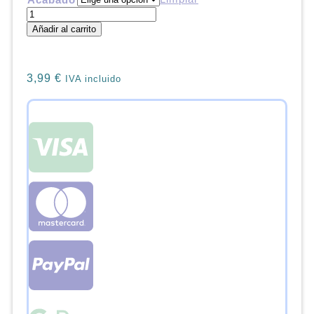
Marcapáginas
magnético
Añadir al carrito
Naruto
cantidad
3,99
€
IVA incluido