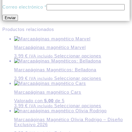
Correo electrónico
*
Productos relacionados
Marcapáginas magnético Marvel
Este
3,99
€
Seleccionar opciones
IVA incluido
producto
tiene
Marcapáginas Magnéticos: Belladona
múltiples
variantes.
Este
3,99
€
Seleccionar opciones
IVA incluido
Las
producto
opciones
tiene
se
Marcapáginas magnético Cars
múltiples
pueden
variantes.
Valorado con
5.00
de 5
elegir
Las
Este
3,99
€
Seleccionar opciones
en
IVA incluido
opciones
producto
la
se
tiene
página
pueden
Marcapáginas Magnético Olivia Rodrigo – Diseño
múltiples
de
elegir
Exclusivo 2026
variantes.
producto
en
Las