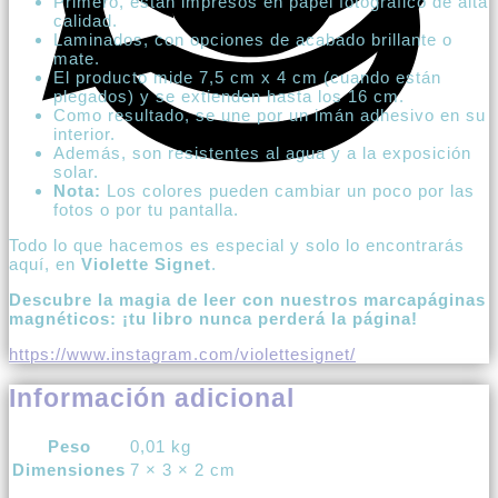
Primero, están impresos en papel fotográfico de alta
calidad.
Laminados, con opciones de acabado brillante o
mate.
El producto mide 7,5 cm x 4 cm (cuando están
plegados) y se extienden hasta los 16 cm.
Como resultado, se une por un imán adhesivo en su
interior.
Además, son resistentes al agua y a la exposición
solar.
Nota:
Los colores pueden cambiar un poco por las
fotos o por tu pantalla.
Todo lo que hacemos es especial y solo lo encontrarás
aquí, en
Violette Signet
.
Descubre la magia de leer con nuestros marcapáginas
magnéticos: ¡tu libro nunca perderá la página!
https://www.instagram.com/violettesignet/
Información adicional
Peso
0,01 kg
Dimensiones
7 × 3 × 2 cm